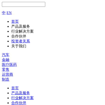
中
EN
首页
产品及服务
行业解决方案
合作伙伴
投资者关系
关于我们
汽车
金融
医疗医药
零售
运营商
制造
首页
产品及服务
行业解决方案
合作伙伴