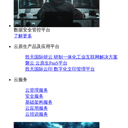
数据安全管控平台
了解更多
云原生产品及应用平台
胜天国际研云 研制一体化工业互联网解决方案
磐云 云原生PaaS平台
胜天国际云印 数字化文印管理平台
云服务
云管理服务
安全服务
基础架构服务
云应用服务
云培训服务